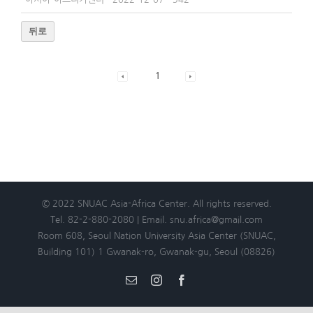
뒤로
1
© 2022 SNUAC Asia-Africa Center. All rights reserved.
Tel. 82-2-880-2080 | Email. snu.africa@gmail.com
Room 608, Seoul Nation University Asia Center (SNUAC,
Building 101) 1 Gwanak-ro, Gwanak-gu, Seoul (08826)
Email
Instagram
Facebook