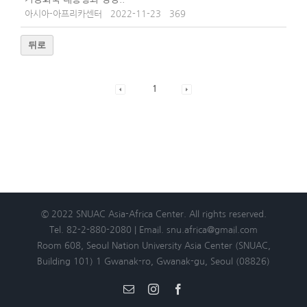
아시아-아프리카센터
2022-11-23
369
뒤로
1
© 2022 SNUAC Asia-Africa Center. All rights reserved.
Tel. 82-2-880-2080 | Email. snu.africa@gmail.com
Room 608, Seoul Nation University Asia Center (SNUAC,
Building 101) 1 Gwanak-ro, Gwanak-gu, Seoul (08826)
Email
Instagram
Facebook