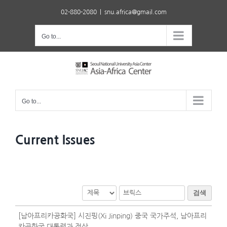
Skip
02-880-2080
|
snu.africa@gmail.com
to
content
Go to...
Go to...
Current Issues
검색
[남아프리카공화국] 시진핑(Xi Jinping) 중국 국가주석, 남아프리
카공화국 대통령과 정상..