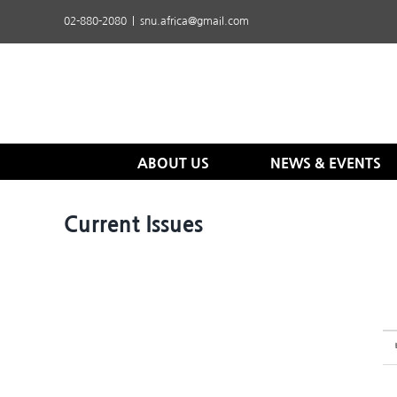
Skip
02-880-2080
|
snu.africa@gmail.com
to
content
ABOUT US
NEWS & EVENTS
Current Issues