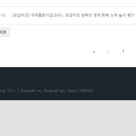
10
[모잠비크] 국제통화기금(IMF), 모잠비크 정부의 경제 회복 노력 높이 평가
뒤로
1
lding 101) 1 Gwanak-ro, Gwanak-gu, Seoul (08826)