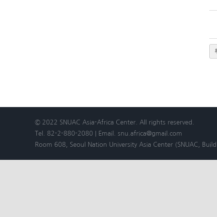
© 2022 SNUAC Asia-Africa Center. All rights reserved.
Tel. 82-2-880-2080 | Email. snu.africa@gmail.com
Room 608, Seoul Nation University Asia Center (SNUAC, Bui