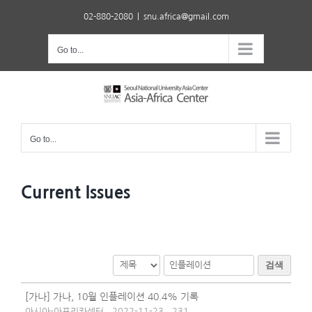
Skip
02-880-2080
|
snu.africa@gmail.com
to
content
Go to...
Go to...
Current Issues
검색
[가나] 가나, 10월 인플레이션 40.4% 기록
아시아-아프리카센터
2022-11-23
231