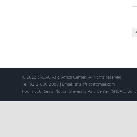
© 2022 SNUAC Asia-Africa Center. All rights reserved.
Tel. 82-2-880-2080 | Email. snu.africa@gmail.com
Room 608, Seoul Nation University Asia Center (SNUAC, Bui