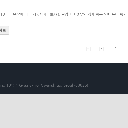
10
[모잠비크] 국제통화기금(IMF), 모잠비크 정부의 경제 회복 노력 높이 평가
뒤로
1
lding 101) 1 Gwanak-ro, Gwanak-gu, Seoul (08826)