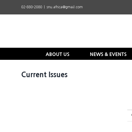
Skip
02-880-2080
|
snu.africa@gmail.com
to
content
ABOUT US
NEWS & EVENTS
Current Issues