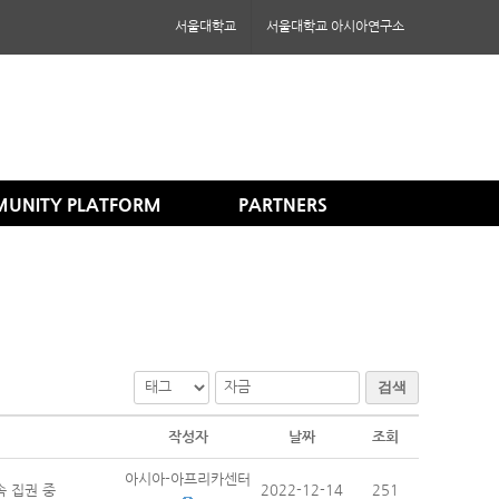
서울대학교
서울대학교 아시아연구소
MUNITY PLATFORM
PARTNERS
검색
작성자
날짜
조회
아시아-아프리카센터
속 집권 중
2022-12-14
251