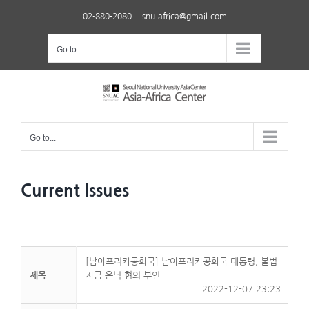
Skip
02-880-2080
|
snu.africa@gmail.com
to
content
Go to...
Go to...
Current Issues
[남아프리카공화국] 남아프리카공화국 대통령, 불법
제목
자금 은닉 혐의 부인
2022-12-07 23:23