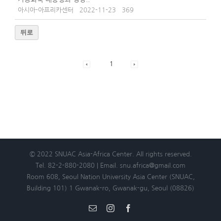
아시아-아프리카센터
2022-11-23
369
뒤로
1
© 2022 SNUAC Asia-Africa Center. All rights reserved.
Tel. 82-2-880-2080 | Email. snu.africa@gmail.com
Room 608, Seoul Nation University Asia Center (SNUAC,
Building 101) 1 Gwanak-ro, Gwanak-gu, Seoul (08826)
Email
Instagram
Facebook