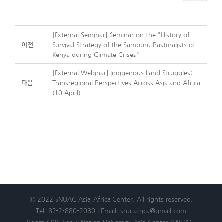
[External Seminar] Seminar on the "History of
이전
Survival Strategy of the Samburu Pastoralists of
Kenya during Climate Crises"
[External Webinar] Indigenous Land Struggles:
다음
Transregional Perspectives Across Asia and Africa
(10 April)
© 2022 SNUAC Asia-Africa Center. All rights reserved.
Tel. 82-2-880-2080 | Email. snu.africa@gmail.com